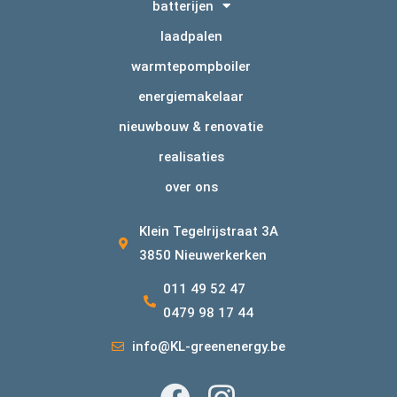
batterijen
laadpalen
warmtepompboiler
energiemakelaar
nieuwbouw & renovatie
realisaties
over ons
Klein Tegelrijstraat 3A
3850 Nieuwerkerken
011 49 52 47
0479 98 17 44
info@KL-greenenergy.be
F
I