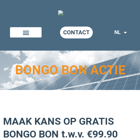
Spring
naar
de
inhoud
CONTACT
NL
BONGO BON ACTIE
MAAK KANS OP GRATIS
BONGO BON t.w.v. €99.90