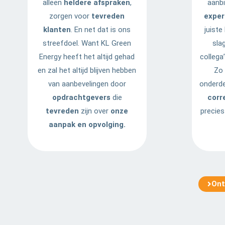
alleen
heldere afspraken
,
aanb
zorgen voor
tevreden
exper
klanten
. En net dat is ons
juiste
streefdoel. Want KL Green
sla
Energy heeft het altijd gehad
collega
en zal het altijd blijven hebben
Zo 
van aanbevelingen door
onderde
opdrachtgevers
die
corr
tevreden
zijn over
onze
precie
aanpak en opvolging.
Ont