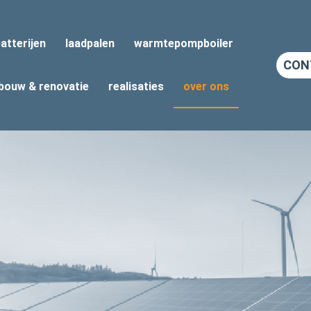
atterijen
laadpalen
warmtepompboiler
CON
bouw & renovatie
realisaties
over ons