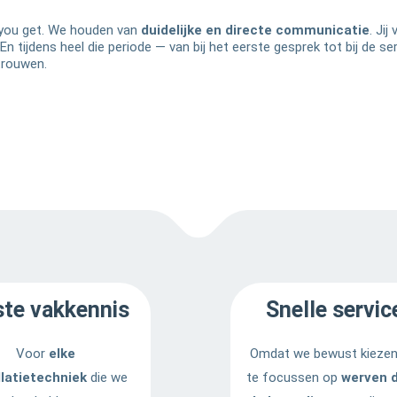
t you get. We houden van
duidelijke en directe communicatie
. Jij
 tijdens heel die periode — van bij het eerste gesprek tot bij de se
trouwen.
ste vakkennis
Snelle servic
Voor
elke
Omdat we bewust kieze
llatietechniek
die we
te focussen op
werven d