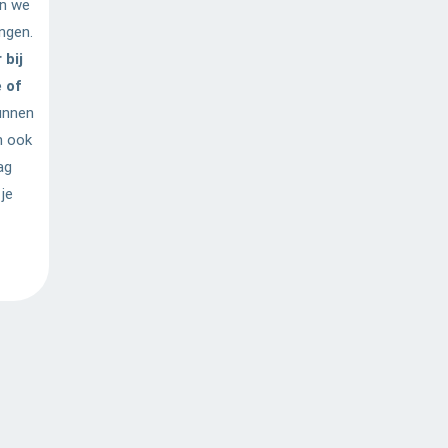
en we
ngen.
 bij
e of
kunnen
n ook
ag
je