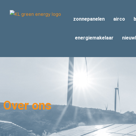
Spring
naar
zonnepanelen
airco
b
de
inhoud
energiemakelaar
nieuw
Over ons