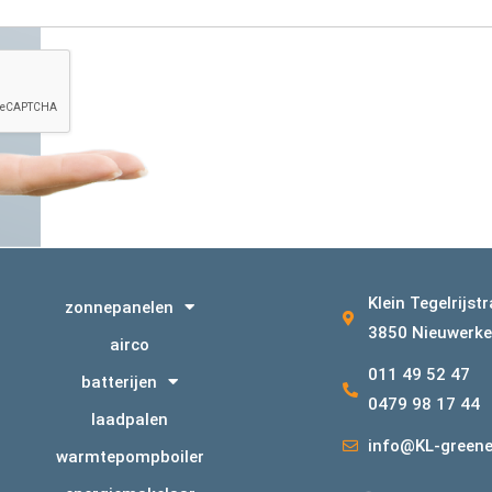
Klein Tegelrijst
zonnepanelen
3850 Nieuwerke
airco
011 49 52 47
batterijen
0479 98 17 44
laadpalen
info@KL-greene
warmtepompboiler