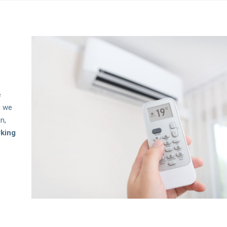
e
n we
n,
rking