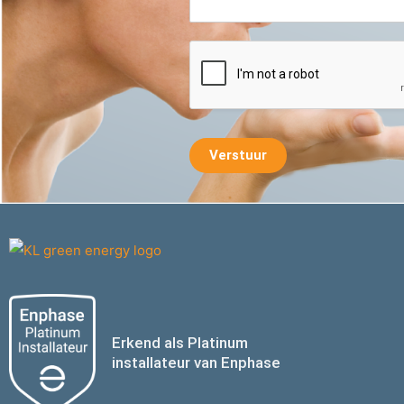
S
t
a
t
e
s
+
Verstuur
1
Erkend als Platinum
installateur van Enphase