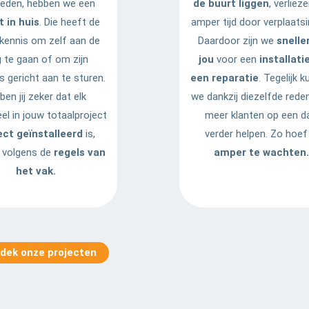
ieden, hebben we een
de buurt liggen
, verliez
t in huis
. Die heeft de
amper tijd door verplaatsi
 kennis om zelf aan de
Daardoor zijn we
sneller
g te gaan of om zijn
jou
voor een
installati
’s gericht aan te sturen.
een reparatie
. Tegelijk 
ben jij zeker dat elk
we dankzij diezelfde rede
el in jouw totaalproject
meer klanten op een d
ect geïnstalleerd
is,
verder helpen. Zo hoef 
s volgens de
regels van
amper te wachten.
het vak.
dek onze projecten