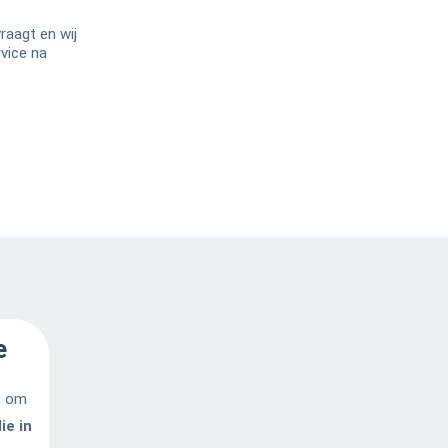
 vraagt en wij
rvice na
e
n om
ie in